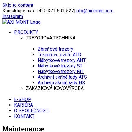
Skip to content
Kontaktujte nás: +420 371 591 527
|
info@aximont.com
Instagram
PRODUKTY
TREZOROVÁ TECHNIKA
Zbraňové trezory
Trezorové dveře ATD
Nábytkové trezory ANT
Nábytkové trezory ST
Nábytkové trezory MT
Archivní skříně řady ATS
Archivní skříně řady HS
ZAKÁZKOVÁ KOVOVÝROBA
E-SHOP
KARIÉRA
O SPOLEČNOSTI
KONTAKT
Maintenance